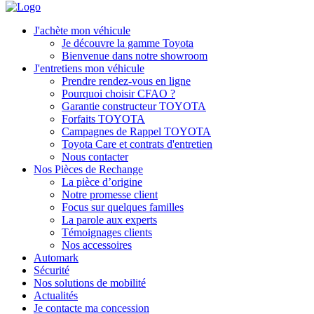
J'achète mon véhicule
Je découvre la gamme Toyota
Bienvenue dans notre showroom
J'entretiens mon véhicule
Prendre rendez-vous en ligne
Pourquoi choisir CFAO ?
Garantie constructeur TOYOTA
Forfaits TOYOTA
Campagnes de Rappel TOYOTA
Toyota Care et contrats d'entretien
Nous contacter
Nos Pièces de Rechange
La pièce d’origine
Notre promesse client
Focus sur quelques familles
La parole aux experts
Témoignages clients
Nos accessoires
Automark
Sécurité
Nos solutions de mobilité
Actualités
Je contacte ma concession