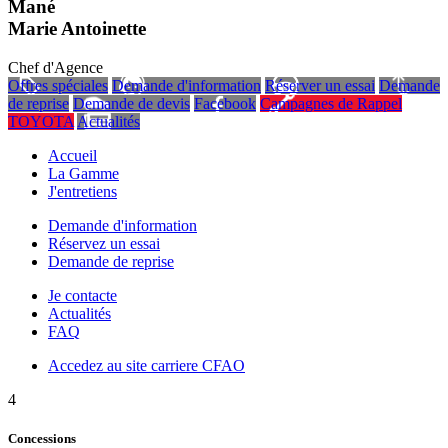
Mané
Marie Antoinette
Chef d'Agence
Offres spéciales
Demande d'information
Réserver un essai
Demande
de reprise
Demande de devis
Facebook
Campagnes de Rappel
TOYOTA
Actualités
Accueil
La Gamme
J'entretiens
Demande d'information
Réservez un essai
Demande de reprise
Je contacte
Actualités
FAQ
Accedez au site carriere CFAO
4
Concessions